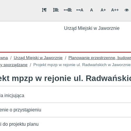
A
A
A+
A++
Urząd Miejski w Jaworznie
ówna
Urząd Miejski w Jaworznie
Planowanie przestrzenne, budown
/
/
y sporządzane
Projekt mpzp w rejonie ul. Radwańskich w Jaworznie
/
ekt mpzp w rejonie ul. Radwańsk
a inicjująca
nie o przystąpieniu
 do projektu planu