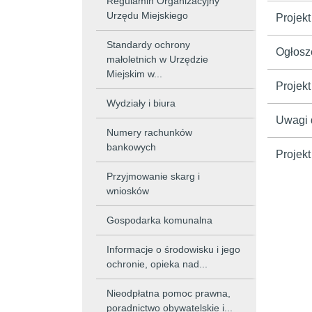
Regulamin Organizacyjny
Urzędu Miejskiego
Projekt
Standardy ochrony
Ogłosz
małoletnich w Urzędzie
Miejskim w...
Projek
Wydziały i biura
Uwagi 
Numery rachunków
bankowych
Projek
Przyjmowanie skarg i
wniosków
Gospodarka komunalna
Informacje o środowisku i jego
ochronie, opieka nad...
Nieodpłatna pomoc prawna,
poradnictwo obywatelskie i...